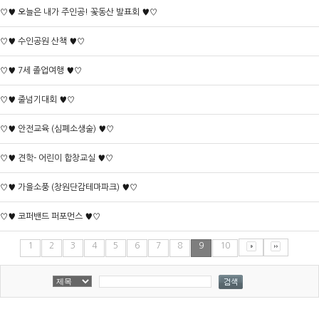
♡♥ 오늘은 내가 주인공! 꽃동산 발표회 ♥♡
♡♥ 수인공원 산책 ♥♡
♡♥ 7세 졸업여행 ♥♡
♡♥ 줄넘기대회 ♥♡
♡♥ 안전교육 (심폐소생술) ♥♡
♡♥ 견학- 어린이 합창교실 ♥♡
♡♥ 가을소풍 (창원단감테마파크) ♥♡
♡♥ 코퍼밴드 퍼포먼스 ♥♡
1
2
3
4
5
6
7
8
9
10