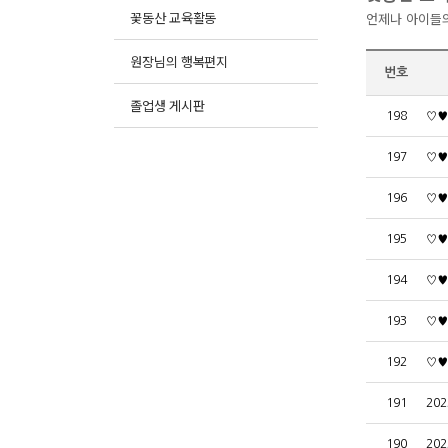
꽃동산 교육활동
언제나 아이들
원장님의 행복편지
번호
졸업생 게시판
198
♡♥
197
♡♥
196
♡♥
195
♡♥
194
♡♥
193
♡♥
192
♡♥
191
20
190
20