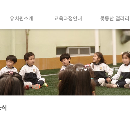
유치원소개
교육과정안내
꽃동산 갤러리
교육이념 및 방향
교육프로그램
꽃동산 둘러보기
놀이중심 교육환경
특색교육
오시는 길
놀이 퍼포먼스
자연 친화교육
학부모님의 의견에 귀를 기울
소식
식