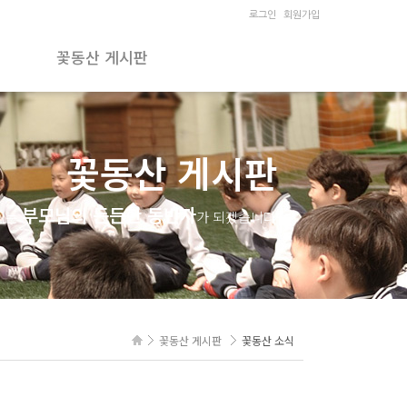
로그인
회원가입
꽃동산 게시판
꽃동산 소식
꽃동산 교육활동
꽃동산 게시판
원장님의 행복편지
졸업생 게시판
부모님의 든든한 동반자
이는
가 되겠습니다
꽃동산 게시판
꽃동산 소식